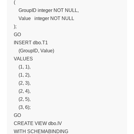
(

    GroupID integer NOT NULL, 

    Value   integer NOT NULL

);

GO

INSERT dbo.T1

    (GroupID, Value)

VALUES

    (1, 1),

    (1, 2),

    (2, 3),

    (2, 4),

    (2, 5),

    (3, 6);

GO

CREATE VIEW dbo.IV

WITH SCHEMABINDING
