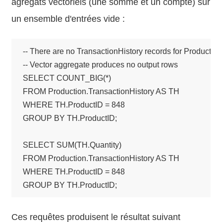
agrégats vectoriels (une somme et un compte) sur
un ensemble d'entrées vide :
-- There are no TransactionHistory records for ProductID 
-- Vector aggregate produces no output rows

SELECT COUNT_BIG(*) 

FROM Production.TransactionHistory AS TH

WHERE TH.ProductID = 848

GROUP BY TH.ProductID;

SELECT SUM(TH.Quantity)

FROM Production.TransactionHistory AS TH

WHERE TH.ProductID = 848

GROUP BY TH.ProductID;
Ces requêtes produisent le résultat suivant