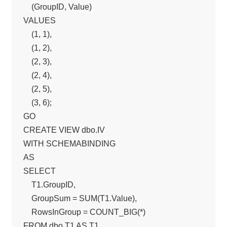
    (GroupID, Value)

VALUES

    (1, 1),

    (1, 2),

    (2, 3),

    (2, 4),

    (2, 5),

    (3, 6);

GO

CREATE VIEW dbo.IV

WITH SCHEMABINDING

AS

SELECT

    T1.GroupID,

    GroupSum = SUM(T1.Value),

    RowsInGroup = COUNT_BIG(*)

FROM dbo.T1 AS T1
