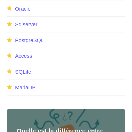
Oracle
Sqlserver
PostgreSQL
Access
SQLite
MariaDB
Quelle est la différence entre