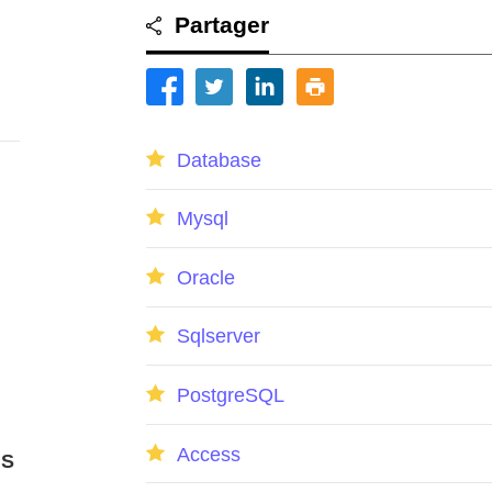
Partager
Database
Mysql
Oracle
Sqlserver
PostgreSQL
Access
S