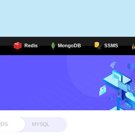
Redis
MongoDB
SSMS
RDS
MYSQL