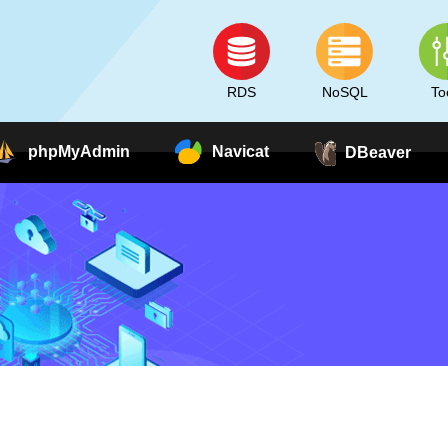
RDS
NoSQL
To
phpMyAdmin
Navicat
DBeaver