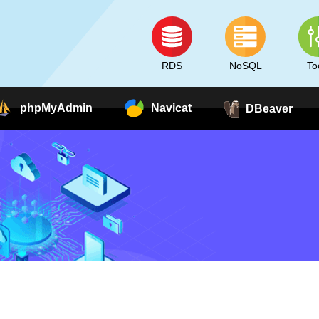
RDS
NoSQL
To
phpMyAdmin
Navicat
DBeaver