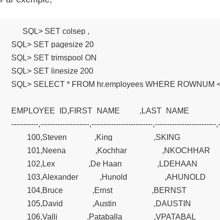
SQL> SET colsep ,

SQL> SET pagesize 20

SQL> SET trimspool ON

SQL> SET linesize 200

SQL> SELECT * FROM hr.employees WHERE ROWNUM <=
EMPLOYEE_ID,FIRST_NAME          ,LAST_NAME            
-----------,--------------------,-------------------------,-------------------------,-
        100,Steven              ,King                     ,SKING             
        101,Neena               ,Kochhar                  ,NKOCHHAR       
        102,Lex                 ,De Haan                  ,LDEHAAN         
        103,Alexander           ,Hunold                   ,AHUNOLD        
        104,Bruce               ,Ernst                    ,BERNST           
        105,David               ,Austin                   ,DAUSTIN          
        106,Valli               ,Pataballa                ,VPATABAL         