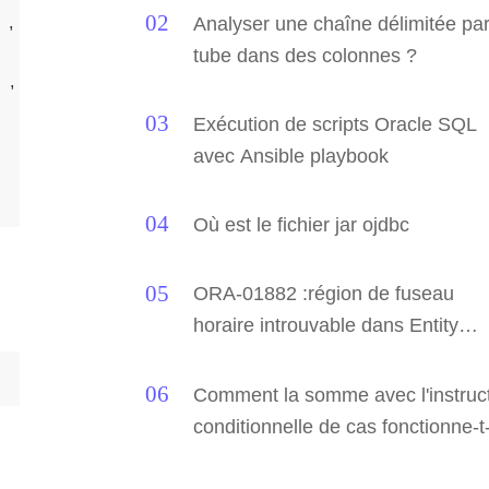
connexion
Analyser une chaîne délimitée pa
      103,           60

tube dans des colonnes ?
  ,       101,          100

       108,          100

Exécution de scripts Oracle SQL
avec Ansible playbook
Où est le fichier jar ojdbc
ORA-01882 :région de fuseau
horaire introuvable dans Entity
Framework
Comment la somme avec l'instruc
conditionnelle de cas fonctionne-t
elle dans sql