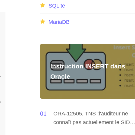
SQLite
MariaDB
Instruction INSERT dans
E,JOB_ID    ,    SALARY,COMMISSION_PCT,MANAGER_ID,DEPARTM
Oracle


    ,           90

,       100,           90

     100,           90

,       102,           60

ORA-12505, TNS :l'auditeur ne
   103,           60

connaît pas actuellement le SID
   103,           60

indiqué dans le descripteur de
    103,           60
