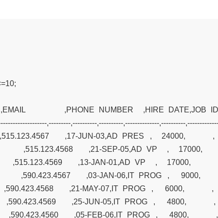
10;

    ,EMAIL                    ,PHONE_NUMBER     ,HIRE_DAT
-------------------,---------,----------,----------,--------------,----------,-------------
       ,515.123.4567        ,17-JUN-03,AD_PRES   ,     24000,              ,      
          ,515.123.4568        ,21-SEP-05,AD_VP     ,     17000,              
         ,515.123.4569        ,13-JAN-01,AD_VP     ,     17000,              ,  
          ,590.423.4567        ,03-JAN-06,IT_PROG   ,      9000,              
        ,590.423.4568        ,21-MAY-07,IT_PROG   ,      6000,              ,    
        ,590.423.4569        ,25-JUN-05,IT_PROG   ,      4800,              ,    
        ,590.423.4560        ,05-FEB-06,IT_PROG   ,      4800,              ,   