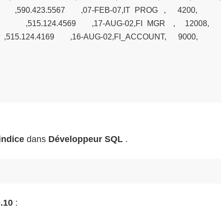
         ,590.423.5567        ,07-FEB-07,IT_PROG   ,      4200,              , 
           ,515.124.4569        ,17-AUG-02,FI_MGR    ,     12008,            
          ,515.124.4169        ,16-AUG-02,FI_ACCOUNT,      9000,              ,
indice
dans
Développeur SQL
.
.10
: