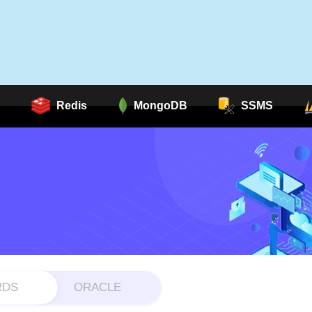
Redis
MongoDB
SSMS
RDS
ORACLE