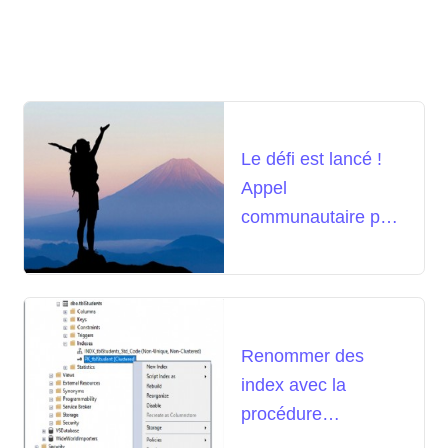
Le défi est lancé !
Appel
communautaire pour
la création du
générateur de séries
de nombres le plus
rapide
Renommer des
index avec la
procédure
sp_rename