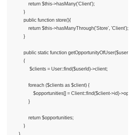
            return $this->hasMany('Client');

        }

        public function store(){

            return $this->hasManyThrough('Store', 'Client');

        }

        public static function getOpportunityOfUser($userId)

        {

             $clients = User::find($userId)->client;

            foreach ($clients as $client) {

                $opportunities[] = Client::find($client->id)->oppor
            }

            return $opportunities;

        }
