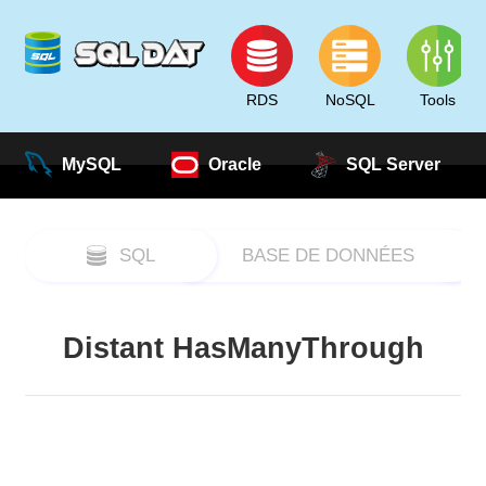
RDS
NoSQL
Tools
MySQL
Oracle
SQL Server
SQL
BASE DE DONNÉES
Distant HasManyThrough