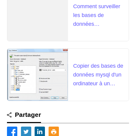
Comment surveiller
les bases de
données
MySQL/MariaDB à
l'aide de Netdata sur
CentOS 7
Copier des bases de
données mysql d'un
ordinateur à un
autre
Partager