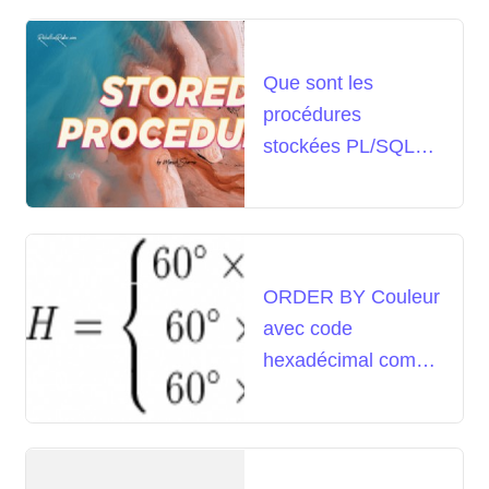
Que sont les
procédures
stockées PL/SQL
dans la base de
données Oracle
ORDER BY Couleur
avec code
hexadécimal comme
critère dans MySQL