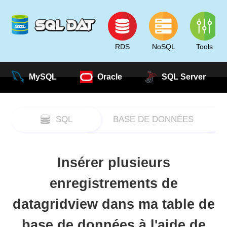
RDS
NoSQL
Tools
MySQL
Oracle
SQL Server
SQL
BASE DE DONNÉES
Insérer plusieurs
enregistrements de
datagridview dans ma table de
base de données à l'aide de