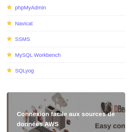
phpMyAdmin
Navicat
SSMS
MySQL Workbench
SQLyog
Connexion facile aux sources de
données AWS