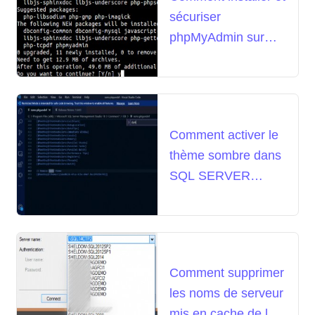
sécuriser
phpMyAdmin sur
Ubuntu 16.04
Comment activer le
thème sombre dans
SQL SERVER
Management Studio
18 en 6 étapes
rapides
Comment supprimer
les noms de serveur
mis en cache de la