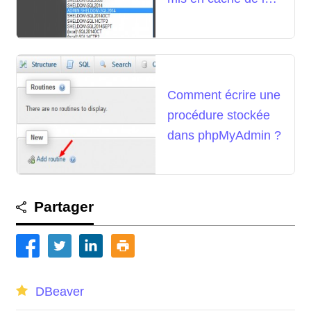
boîte de dialogue Se
connecter au
serveur ?
Comment écrire une
procédure stockée
dans phpMyAdmin ?
Partager
DBeaver