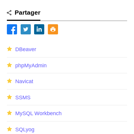
Studio
Partager
DBeaver
phpMyAdmin
Navicat
SSMS
MySQL Workbench
SQLyog