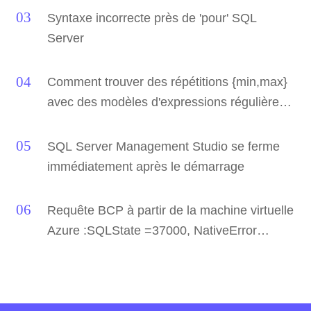
Syntaxe incorrecte près de 'pour' SQL
Server
Comment trouver des répétitions {min,max}
avec des modèles d'expressions régulières
dans Visual Studio ou SSMS Find and
Replace ?
SQL Server Management Studio se ferme
immédiatement après le démarrage
Requête BCP à partir de la machine virtuelle
Azure :SQLState =37000, NativeError
=40515 La référence à la base de données
et/ou au nom du serveur dans
'DBName.dbo.TableName' n'est pas prise en
charge